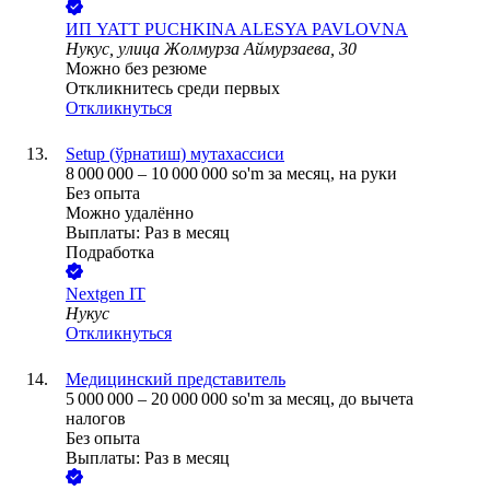
ИП
YATT PUCHKINA ALESYA PAVLOVNA
Нукус, улица Жолмурза Аймурзаева, 30
Можно без резюме
Откликнитесь среди первых
Откликнуться
Setup (ўрнатиш) мутахассиси
8 000 000
–
10 000 000
so'm
за месяц,
на руки
Без опыта
Можно удалённо
Выплаты: Раз в месяц
Подработка
Nextgen IT
Нукус
Откликнуться
Медицинский представитель
5 000 000
–
20 000 000
so'm
за месяц,
до вычета
налогов
Без опыта
Выплаты: Раз в месяц