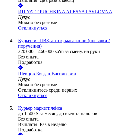
Выплаты: Два раза в месяц
ИП
YATT PUCHKINA ALESYA PAVLOVNA
Нукус
Можно без резюме
Откликнуться
Курьер из ПВЗ, аптек, магазинов (посылки /
поручения)
320 000
–
460 000
so'm
за смену,
на руки
Без опыта
Подработка
Шевцов Богдан Васильевич
Нукус
Можно без резюме
Откликнитесь среди первых
Откликнуться
Курьер маркетплейса
до
1 500
$
за месяц,
до вычета налогов
Без опыта
Выплаты: Раз в неделю
Подработка