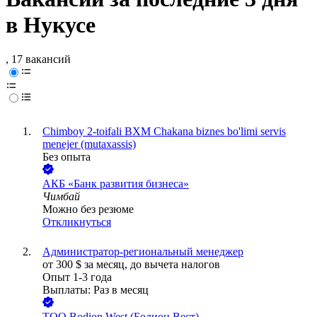
в Нукусе
, 17 вакансий
Chimboy 2-toifali BXM Chakana biznes bo'limi servis
menejer (mutaxassis)
Без опыта
АКБ «Банк развития бизнеса»
Чимбай
Можно без резюме
Откликнуться
Администратор-региональный менеджер
от
300
$
за месяц,
до вычета налогов
Опыт 1-3 года
Выплаты: Раз в месяц
ТОО
Bodion West (Бодион Вест)