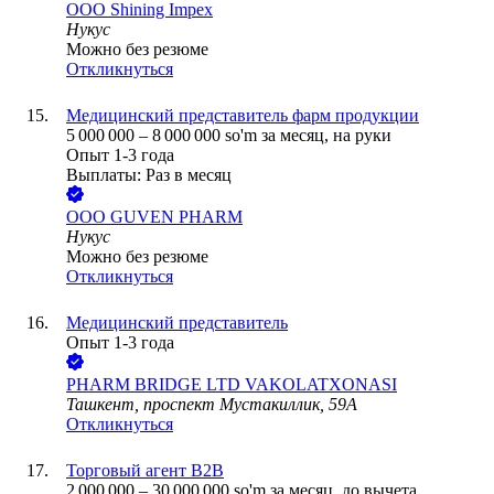
ООО
Shining Impex
Нукус
Можно без резюме
Откликнуться
Медицинский представитель фарм продукции
5 000 000
–
8 000 000
so'm
за месяц,
на руки
Опыт 1-3 года
Выплаты: Раз в месяц
ООО
GUVEN PHARM
Нукус
Можно без резюме
Откликнуться
Медицинский представитель
Опыт 1-3 года
PHARM BRIDGE LTD VAKOLATXONASI
Ташкент, проспект Мустакиллик, 59A
Откликнуться
Торговый агент B2B
2 000 000
–
30 000 000
so'm
за месяц,
до вычета