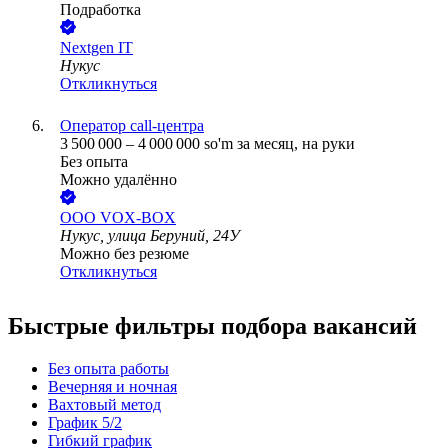
Подработка
Nextgen IT
Нукус
Откликнуться
Оператор call-центра
3 500 000
–
4 000 000
so'm
за месяц,
на руки
Без опыта
Можно удалённо
ООО
VOX-BOX
Нукус, улица Беруний, 24У
Можно без резюме
Откликнуться
Быстрые фильтры подбора вакансий
Без опыта работы
Вечерняя и ночная
Вахтовый метод
График 5/2
Гибкий график