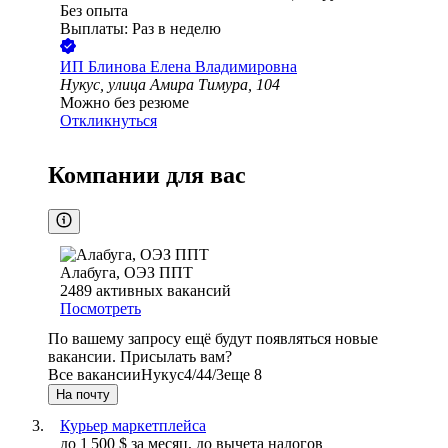
Без опыта
Выплаты: Раз в неделю
ИП
Блинова Елена Владимировна
Нукус, улица Амира Тимура, 104
Можно без резюме
Откликнуться
Компании для вас
Алабуга, ОЭЗ ППТ
2489
активных вакансий
Посмотреть
По вашему запросу ещё будут появляться новые
вакансии. Присылать вам?
Все вакансии
Нукус
4/4
4/3
еще 8
На почту
Курьер маркетплейса
до
1 500
$
за месяц,
до вычета налогов