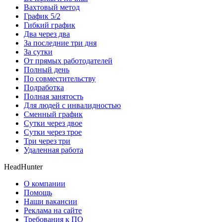
Вахтовый метод
График 5/2
Гибкий график
Два через два
За последние три дня
За сутки
От прямых работодателей
Полный день
По совместительству
Подработка
Полная занятость
Для людей с инвалидностью
Сменный график
Сутки через двое
Сутки через трое
Три через три
Удаленная работа
HeadHunter
О компании
Помощь
Наши вакансии
Реклама на сайте
Требования к ПО