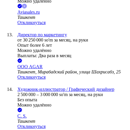
Можно удалённо
Aviasales.ru
Ташкент
Откликнуться
Директор по маркетингу
от
30 250 000
so'm
за месяц,
на руки
Опыт более 6 лет
Можно удалённо
Выплаты: Два раза в месяц
ООО
AGAR
Ташкент, Мирабадский район, улица Шахрисабз, 25
Откликнуться
Художник-иллюстратор / Графический дизайнер
2 500 000
–
3 000 000
so'm
за месяц,
на руки
Без опыта
Можно удалённо
C. S.
Ташкент
Откликнуться