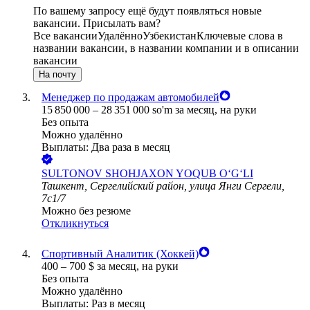
По вашему запросу ещё будут появляться новые
вакансии. Присылать вам?
Все вакансии
Удалённо
Узбекистан
Ключевые слова в
названии вакансии, в названии компании и в описании
вакансии
На почту
Менеджер по продажам автомобилей
15 850 000
–
28 351 000
so'm
за месяц,
на руки
Без опыта
Можно удалённо
Выплаты: Два раза в месяц
SULTONOV SHOHJAXON YOQUB O‘G‘LI
Ташкент, Сергелийский район, улица Янги Сергели,
7с1/7
Можно без резюме
Откликнуться
Спортивный Аналитик (Хоккей)
400
–
700
$
за месяц,
на руки
Без опыта
Можно удалённо
Выплаты: Раз в месяц