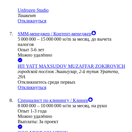
Unfrozen Studio
Ташкент
Откликнуться
SMM-менеджер / Контент-менеджер
5 000 000
–
15 000 000
so'm
за месяц,
до вычета
налогов
Опыт 3-6 лет
Можно удалённо
ИП
YATT MAXSUDOV MUZAFFAR ZOKIROVICH
городской посёлок Эшангузар, 2-й тупик Уратепа,
29A
Откликнитесь среди первых
Откликнуться
Специалист по клинингу / Клинер
8 000 000
–
10 000 000
so'm
за месяц,
на руки
Опыт 1-3 года
Можно удалённо
Выплаты: За проект