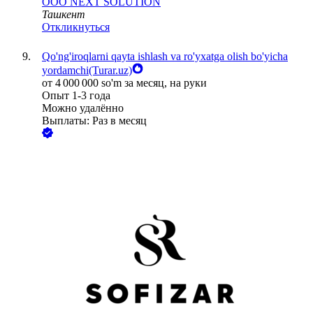
ООО
NEXT SOLUTION
Ташкент
Откликнуться
Qo'ng'iroqlarni qayta ishlash va ro'yxatga olish bo'yicha
yordamchi(Turar.uz)
от
4 000 000
so'm
за месяц,
на руки
Опыт 1-3 года
Можно удалённо
Выплаты: Раз в месяц