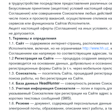
в трудоустройстве посредством предоставления различных с
Безусловным принятием (акцептом) условий настоящей оферт
Соглашения) или совершением Соискателем любых действий,
числе поиск и просмотр вакансий, осуществление откликов н
сервисов или функционала Сайтов Исполнителя.
Акцепт настоящей оферты (Соглашения) на иных условиях, от
не допускается.
1. Термины и определения
1.1.
Сайт
— содержимое интернет-страниц, расположенных в с
Исполнителем, включая, но не ограничивая
http://www.hh.uz
,
Соглашением как напрямую по соответствующим адресам, так
1.2
Регистрация на Сайте
—— процедура создания аккаунта 
производится на основании данных, добровольно и осознанн
регистрационные формы Сайта (в т.ч. через мобильное прило
1.3.
Соискатель
— посетитель Сайта, прошедший регистраци
поиска работы, но без регистрации на Сайте.
1.4.
База данных HeadHunter
— совокупность резюме Соиска
1.5.
Учетная информация Соискателя
— логин и пароль для
указываемый Соискателем при регистрации на Сайте адрес 
коротких текстовых сообщений (SMS).
1.6.
Резюме
— документ, содержащий персональные данные
электронной почты, образовании, описании мест работы, а та