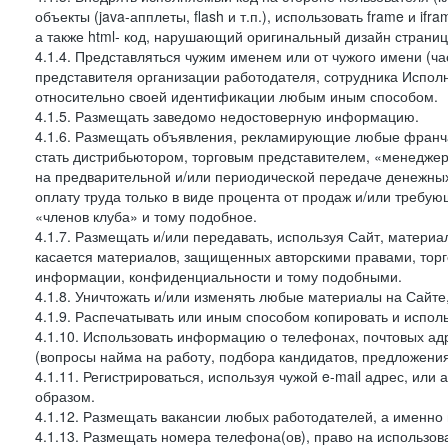
объекты (java-апплеты, flash и т.п.), использовать frame и 
а также html- код, нарушающий оригинальный дизайн страниц
4.1.4. Представляться чужим именем или от чужого имени (ча
представителя организации работодателя, сотрудника Испол
относительно своей идентификации любым иным способом.
4.1.5. Размещать заведомо недостоверную информацию.
4.1.6. Размещать объявления, рекламирующие любые франча
стать дистрибьютором, торговым представителем, «менеджер
на предварительной и/или периодической передаче денежн
оплату труда только в виде процента от продаж и/или требу
«членов клуба» и тому подобное.
4.1.7. Размещать и/или передавать, используя Сайт, материа
касается материалов, защищенных авторскими правами, тор
информации, конфиденциальности и тому подобными.
4.1.8. Уничтожать и/или изменять любые материалы на Сайте
4.1.9. Распечатывать или иным способом копировать и испо
4.1.10. Использовать информацию о телефонах, почтовых ад
(вопросы найма на работу, подбора кандидатов, предложения
4.1.11. Регистрироваться, используя чужой e-mail адрес, или
образом.
4.1.12. Размещать вакансии любых работодателей, а именно
4.1.13. Размещать номера телефона(ов), право на использов