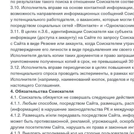
по результатам такого поиска в отношении Соискателя соот
3.10. Исполнитель вправе на основе контактной информации,
возможность направления информационных сообщений Соиск
у потенциального работодателя, о вакансиях, которые могл
посредством социальных сетей «ВКонтакте» и «Одноклассники
3.11. В целях п.3.6., идентификации Соискателя как субъек
информации (доступа к аккаунту) на Сайте по запросу Соиск
с Сайта в виде Резюме или аккаунта, когда Соискателем утр
подтверждение его личности в виде предъявления им своего 
Исполнителя делать копии таких документов и право запраш
уничтожением полученных копий в срок, не превышающий 30 
3.12. Исполнитель вправе периодически в целях повышения к
потенциального спроса проводить эксперименты, в рамках 
Исполнителя (например, наименований кнопок, разделов и пр
настоящего Соглашения.
4. Обязательства Соискателя
4.1. Соискатель обязуется не совершать следующие действия
4.1.1. Любым способом, посредством Сайта, размещать, расп
(информацию) в нарушение законодательства РК и междунаро
4.1.2. Размещать и/или передавать посредством Сайта, инфо
может быть противозаконной, рекламой, угрожающей, оскорби
другим посетителям Сайта, нарушать их права и законные ин
4.1.3. Внедрять исполняемый код на стороне пользователя (клие