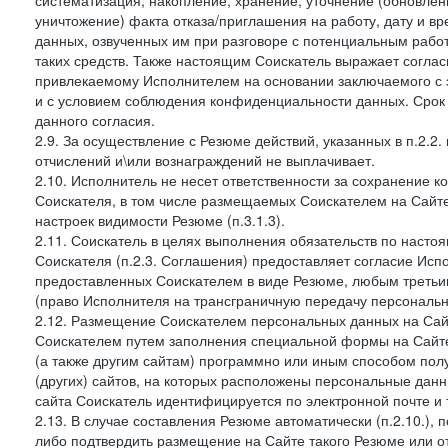
систематизация, накопление, хранение, уточнение (обновлен
уничтожение) факта отказа/приглашения на работу, дату и в
данных, озвученных им при разговоре с потенциальным рабо
таких средств. Также настоящим Соискатель выражает согла
привлекаемому Исполнителем на основании заключаемого с э
и с условием соблюдения конфиденциальности данных. Срок 
данного согласия.
2.9. За осуществление с Резюме действий, указанных в п.2.2
отчислений и\или вознаграждений не выплачивает.
2.10. Исполнитель не несет ответственности за сохранение 
Соискателя, в том числе размещаемых Соискателем на Сайте
настроек видимости Резюме (п.3.1.3).
2.11. Соискатель в целях выполнения обязательств по наст
Соискателя (п.2.3. Соглашения) предоставляет согласие Ис
предоставленных Соискателем в виде Резюме, любым третьи
(право Исполнителя на трансграничную передачу персональ
2.12. Размещение Соискателем персональных данных на Сай
Соискателем путем заполнения специальной формы на Сайте,
(а также другим сайтам) программно или иным способом пол
(других) сайтов, на которых расположены персональные данн
сайта Соискатель идентифицируется по электронной почте и 
2.13. В случае составления Резюме автоматически (п.2.10.), 
либо подтвердить размещение на Сайте такого Резюме или от