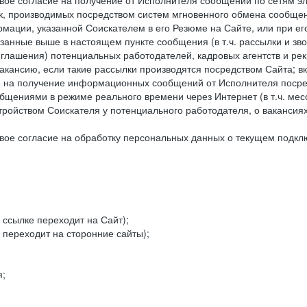
ое согласие на получение от Исполнителя сообщений по сетям эле
к, производимых посредством систем мгновенного обмена сообще
рмации, указанной Соискателем в его Резюме на Сайте, или при е
занные выше в настоящем пункте сообщения (в т.ч. рассылки и зв
риглашения) потенциальных работодателей, кадровых агентств и ре
кансию, если такие рассылки производятся посредством Сайта; в
ие на получение информационных сообщений от Исполнителя посре
щениями в режиме реального времени через Интернет (в т.ч. мессе
ойством Соискателя у потенциального работодателя, о вакансиях
ое согласие на обработку персональных данных о текущем подклю
 ссылке переходит на Сайт);
 переходит на сторонние сайты);
я;