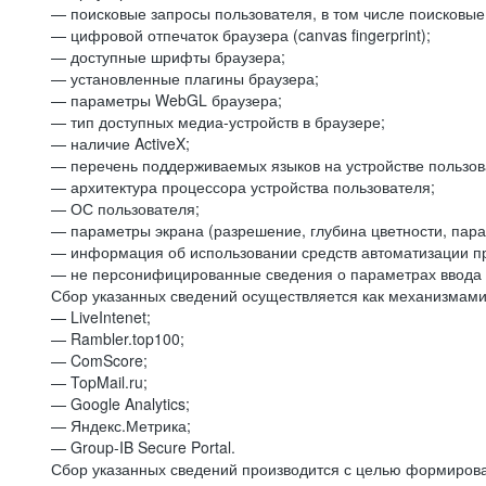
— поисковые запросы пользователя, в том числе поисковы
— цифровой отпечаток браузера (canvas fingerprint);
— доступные шрифты браузера;
— установленные плагины браузера;
— параметры WebGL браузера;
— тип доступных медиа-устройств в браузере;
— наличие ActiveX;
— перечень поддерживаемых языков на устройстве пользов
— архитектура процессора устройства пользователя;
— ОС пользователя;
— параметры экрана (разрешение, глубина цветности, пар
— информация об использовании средств автоматизации пр
— не персонифицированные сведения о параметрах ввода 
Сбор указанных сведений осуществляется как механизмами 
— LiveIntenet;
— Rambler.top100;
— ComScore;
— TopMail.ru;
— Google Analytics;
— Яндекс.Метрика;
— Group-IB Secure Portal.
Сбор указанных сведений производится с целью формирова