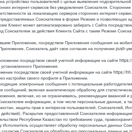
 на устройствах пользователей с целью выявления подозрительной
онних интернет-сервисов без уведомления Соискателя. Сторонние
ветственности за локализацию серверов сторонних интернет-серви
 предоставляемых Соискателем в форме Резюме и позволяющих и
зюме Клиент может автоматизировано забирать с Сайта посредством ф
перед Соискателем за действия Клиента Сайта с таким Резюме Соиск
вившим Приложение, посредством Приложения сообщения на мобиль
Приложение, Соискатель даёт свое согласие на получение push-уве
иложении посредством своей учетной информации на сайте https://
и установленного Приложения.
жении посредством своей учетной информации на сайте https://hh
рез настройки своего профиля в Приложении.
е и входящие электронные сообщения с потенциальным работодател
я сообщений, включая аналитическую обработку для статистическ
жения, включая, но не ограничиваясь, рекомендации вакансий и р
Соискателем информацию, в том числе персональные данные, а та
ахстан, защиты прав и интересов пользователей, Соискателей, Исп
 действий). Раскрытие предоставленной Соискателем информации,
ельством Республики Казахстан по требованию суда, правоохрани
ьку Исполнитель осуществляет обработку персональных данных Сои
 согласие Соискателя на обработку его персональных данных не т