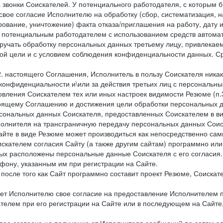
 звонки Соискателей. У потенциального работодателя, с которым 
свое согласие Исполнителю на обработку (сбор, систематизация, 
рование, уничтожение) факта отказа/приглашения на работу, дату
 потенциальным работодателем с использованием средств автомати
учать обработку персональных данных третьему лицу, привлекае
ной цели и с условием соблюдения конфиденциальности данных. Ср
.2. настоящего Соглашения, Исполнитель в пользу Соискателя ника
е конфиденциальности и\или за действия третьих лиц с персональ
вления Соискателем тех или иных настроек видимости Резюме (п.3
тоящему Соглашению и достижения цели обработки персональных д
рсональных данных Соискателя, предоставленных Соискателем в 
сполнителя на трансграничную передачу персональных данных Сои
айте в виде Резюме может производиться как непосредственно с
искателем согласия Сайту (а также другим сайтам) программно ил
орых расположены персональные данные Соискателя с его согласия
фону, указанным им при регистрации на Сайте.
), после того как Сайт программно составит проект Резюме, Соиска
ет Исполнителю свое согласие на предоставление Исполнителем 
елем при его регистрации на Сайте или в последующем на Сайте,