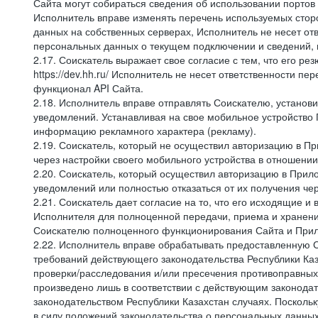
Сайта могут собираться сведения об использовании портов
Исполнитель вправе изменять перечень используемых стор
данных на собственных серверах, Исполнитель не несет от
персональных данных о текущем подключении и сведений,
2.17. Соискатель выражает свое согласие с тем, что его ре
https://dev.hh.ru/ Исполнитель не несет ответственности 
функционал API Сайта.
2.18. Исполнитель вправе отправлять Соискателю, устано
уведомлений. Устанавливая на свое мобильное устройство 
информацию рекламного характера (рекламу).
2.19. Соискатель, который не осуществил авторизацию в Пр
через настройки своего мобильного устройства в отношени
2.20. Соискатель, который осуществил авторизацию в Прило
уведомлений или полностью отказаться от их получения че
2.21. Соискатель дает согласие на то, что его исходящи
Исполнителя для полноценной передачи, приема и хранени
Соискателю полноценного функционирования Сайта и Прило
2.22. Исполнитель вправе обрабатывать предоставленную 
требований действующего законодательства Республики Каз
проверки/расследования и/или пресечения противоправных
произведено лишь в соответствии с действующим законодат
законодательством Республики Казахстан случаях. Поскол
в силу положений законодательства о персональных данных