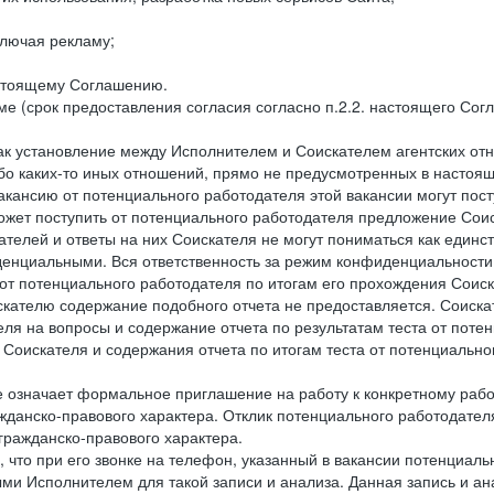
лючая рекламу;
астоящему Соглашению.
е (срок предоставления согласия согласно п.2.2. настоящего Сог
как установление между Исполнителем и Соискателем агентских о
ибо каких-то иных отношений, прямо не предусмотренных в настоя
акансию от потенциального работодателя этой вакансии могут пост
ожет поступить от потенциального работодателя предложение Соиск
ателей и ответы на них Соискателя не могут пониматься как единс
енциальными. Вся ответственность за режим конфиденциальности
 от потенциального работодателя по итогам его прохождения Соис
кателю содержание подобного отчета не предоставляется. Соискат
еля на вопросы и содержание отчета по результатам теста от по
 Соискателя и содержания отчета по итогам теста от потенциальн
е означает формальное приглашение на работу к конкретному рабо
жданско-правового характера. Отклик потенциального работодателя
 гражданско-правового характера.
 что при его звонке на телефон, указанный в вакансии потенциаль
и Исполнителем для такой записи и анализа. Данная запись и ана