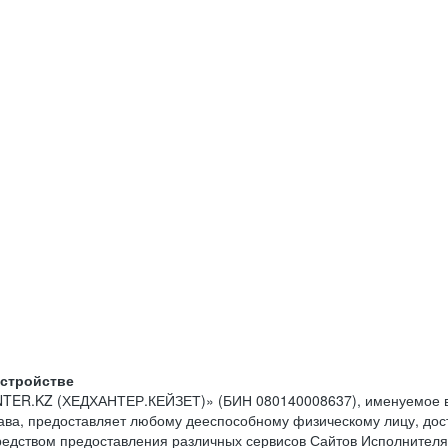
устройстве
NTER.KZ (ХЕДХАНТЕР.КЕЙЗЕТ)» (БИН 080140008637), именуемое в
тава, предоставляет любому дееспособному физическому лицу, до
средством предоставления различных сервисов Сайтов Исполнителя