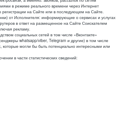
ктросвязи, а именно: звонков, рассылок по сетям
ниями в режиме реального времени через Интернет
го регистрации на Сайте или в последующем на Сайте.
онки) от Исполнителя: информирующие о сервисах и услугах
крутеров в ответ на размещенное на Сайте Соискателем
ключая рекламу.
дством социальных сетей в том числе «Вконтакте»
нджеры whatsapp/viber, Telegram и другие) в том числе
, которые могли бы быть потенциально интересными или
чении в части статистических сведений: