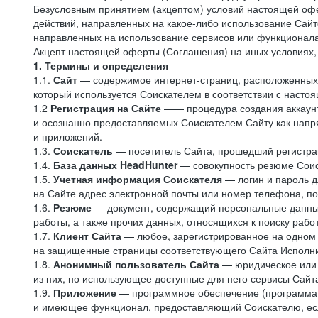
Безусловным принятием (акцептом) условий настоящей офе
действий, направленных на какое-либо использование Сайто
направленных на использование сервисов или функционал
Акцепт настоящей оферты (Соглашения) на иных условиях, о
1. Термины и определения
1.1.
Сайт
— содержимое интернет-страниц, расположенных в
который используется Соискателем в соответствии с наст
1.2
Регистрация на Сайте
—— процедура создания аккаунт
и осознанно предоставляемых Соискателем Сайту как напря
и приложений.
1.3.
Соискатель
— посетитель Сайта, прошедший регистрац
1.4.
База данных HeadHunter
— совокупность резюме Соис
1.5.
Учетная информация Соискателя
— логин и пароль д
на Сайте адрес электронной почты или номер телефона, п
1.6.
Резюме
— документ, содержащий персональные данные
работы, а также прочих данных, относящихся к поиску рабо
1.7.
Клиент Сайта
— любое, зарегистрированное на одном 
на защищенные страницы соответствующего Сайта Исполн
1.8.
Анонимный пользователь Сайта
— юридическое или 
из них, но использующее доступные для него сервисы Сайта
1.9.
Приложение
— программное обеспечение (программа д
и имеющее функционал, предоставляющий Соискателю, если