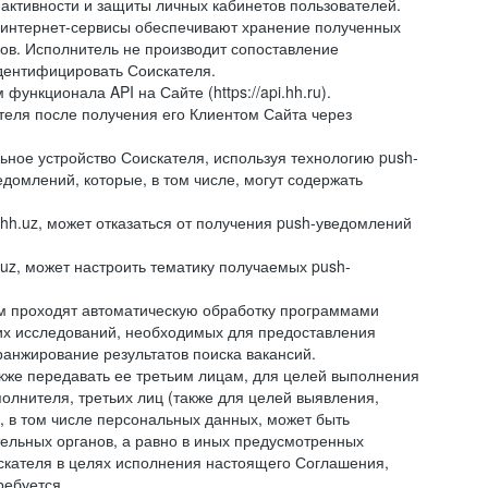
 активности и защиты личных кабинетов пользователей.
 интернет-сервисы обеспечивают хранение полученных
сов. Исполнитель не производит сопоставление
дентифицировать Соискателя.
ункционала API на Сайте (https://api.hh.ru).
ателя после получения его Клиентом Сайта через
ное устройство Соискателя, используя технологию push-
домлений, которые, в том числе, могут содержать
hh.uz, может отказаться от получения push-уведомлений
.uz, может настроить тематику получаемых push-
ем проходят автоматическую обработку программами
их исследований, необходимых для предоставления
анжирование результатов поиска вакансий.
кже передавать ее третьим лицам, для целей выполнения
олнителя, третьих лиц (также для целей выявления,
 в том числе персональных данных, может быть
тельных органов, а равно в иных предусмотренных
скателя в целях исполнения настоящего Соглашения,
ребуется.