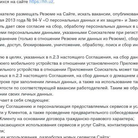
ихся на сайте
https://hh.uz
.
кателю размещать Резюме на Сайте, искать вакансии, опубликованн
 мая 2013 года № 94-V «О персональных данных и их защите» и Зак
дает свое согласие на сбор, обработку персональных данных в ц
еми персональными данными, указанными Соискателем при регистр
анение (только в отношении Резюме или данных из Резюме), сбор,
ие, доступ, блокирование, уничтожение, обработку, поиск и сбор 
лю в целях, указанных в п.2.3 настоящего Соглашения, на сбор да
воего мобильного устройства в отношении установленного Приложе
льного устройства в отношении Приложения Соискатель может такж
нных в п.2.3 настоящего Соглашения, на сбор данных о домашнем а
троке при заполнении личных данных, а также на использование т
тости по соответствующей вакансии работодателей. Таким же обра
нии своих личных данных.
ючает в себя следующее:
ему Соглашению и персонализация предоставляемых сервисов и ус
сти у Клиентов, а также проведение предварительного собеседовани
Клиенту на основании договора гражданско-правового характера;
 касающихся использования сервисов и услуг Сайта, контактирова
ля;
а их использования, разработка новых сервисов Сайта;