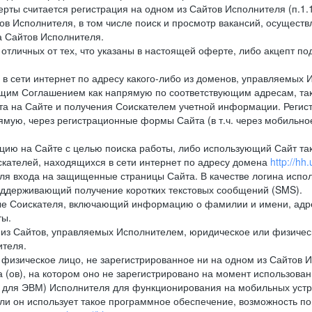
рты считается регистрация на одном из Сайтов Исполнителя (п.1
в Исполнителя, в том числе поиск и просмотр вакансий, осуществл
а Сайтов Исполнителя.
тличных от тех, что указаны в настоящей оферте, либо акцепт под
 сети интернет по адресу какого-либо из доменов, управляемых 
оящим Соглашением как напрямую по соответствующим адресам, так
а на Сайте и получения Соискателем учетной информации. Регист
мую, через регистрационные формы Сайта (в т.ч. через мобильно
ию на Сайте с целью поиска работы, либо использующий Сайт такж
кателей, находящихся в сети интернет по адресу домена
http://hh.
ля входа на защищенные страницы Сайта. В качестве логина испо
оддерживающий получение коротких текстовых сообщений (SMS).
 Соискателя, включающий информацию о фамилии и имени, адрес
ты.
из Сайтов, управляемых Исполнителем, юридическое или физическ
ителя.
физическое лицо, не зарегистрированное ни на одном из Сайтов И
 (ов), на котором оно не зарегистрировано на момент использован
ля ЭВМ) Исполнителя для функционирования на мобильных устрой
 он использует такое программное обеспечение, возможность по