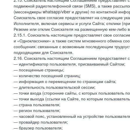
2.15. Соискатель настоящим Соглашением предоставляет св
подвижной радиотелефонной связи (SMS), а также рассыло
(мессенджеры whatsapp/viber и другие) по контактной инфо
Соискатель свое согласие предоставляет на следующие ука
Исполнителя, включая сервисы и услуги Сайта; отклики (п
Резюме или отклик Соискателя на размещенную кем-либо ва
2.15.1. Соискатель настоящим предоставляет свое соглас
и «Одноклассники» а также систем мгновенного обмена сооб
сообщения: связанные с возможным последующим трудоустр
подходящими для Соискателя.
2.16. Соискатель настоящим Соглашением предоставляет св
— идентификатор пользователя, присваиваемый Сайтом;
— посещенные страницы;
— количество посещений страниц;
— информация о перемещении по страницам сайта;
— длительность пользовательской сессии;
— точки входа (сторонние сайты, с которых пользователь по
— точки выхода (ссылки на Сайте, по которым пользователь
— страна пользователя;
— регион пользователя;
— часовой пояс, установленный на устройстве пользовател
— провайдер пользователя;
— браузер пользователя;