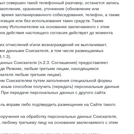
был совершен такой телефонный разговор, останется запись
накопление, хранение, уточнение (обновление или
 и время запланированного собеседования, телефон, а также
зации или без использования таких средств. Также
мому Исполнителем на основании заключаемого с этим
ок действия настоящего согласия действует до момента
ких отчислений и\или вознаграждений не выплачивает.
ными данными Соискателя, в том числе размещаемых
.1.3).
анных Соискателя (п.2.3. Соглашения) предоставляет
виде Резюме, любым третьим лицам, находящимся
скателя любым третьим лицам).
амим Соискателем путем заполнения специальной формы
и иным способом получить (передать) персональные данные
. При передаче персональных данных с другого сайта
тель вправе либо подтвердить размещение на Сайте такого
поручения на обработку персональных данных Соискателя,
 любому третьему лицу на основании заключаемого с этим