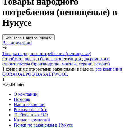
Товары народного
потребления (непищевые) в
Нукусе
Компании в других городах
Все индустрии
Товары народного потребления (непищевые)
Стройматериалы, сборные конструкции для ремонта и
строительства (производство, монтаж, сервис, ремонт)
1
компания с открытыми вакансиями
найдено,
все компании
QORAQALPOQ BASALTWOOL
1
HeadHunter
О компании
Помощь
Наши вакансии
Реклама на сайте
Требования к ПО
Каталог компаний
Поиск по вакансиям в Нукусе