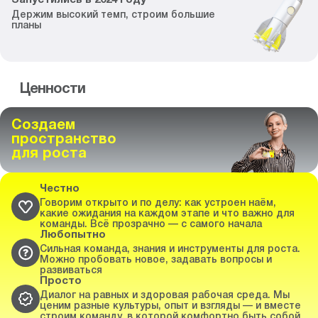
Запустились
в
2024
году
Держим высокий темп,
строим большие
планы
Ценности
Создаем
пространство
для роста
Честно
Говорим открыто и по делу: как устроен наём,
какие ожидания на каждом этапе и что важно для
команды. Всё прозрачно — с самого начала
Любопытно
Сильная команда, знания и инструменты для роста.
Можно пробовать новое, задавать вопросы и
развиваться
Просто
Диалог на равных и здоровая рабочая среда. Мы
ценим разные культуры, опыт и взгляды — и вместе
строим команду, в которой комфортно быть собой