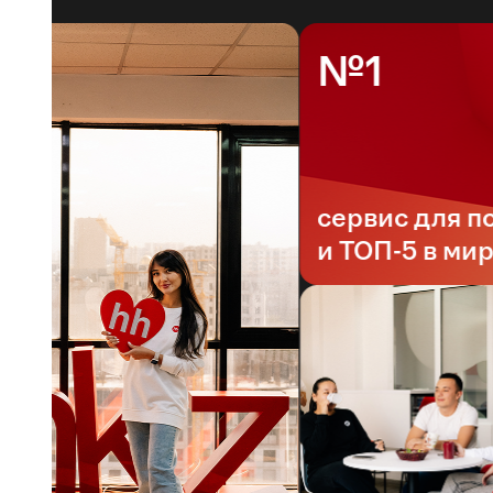
№1
сервис для поис
и ТОП-5 в мире*