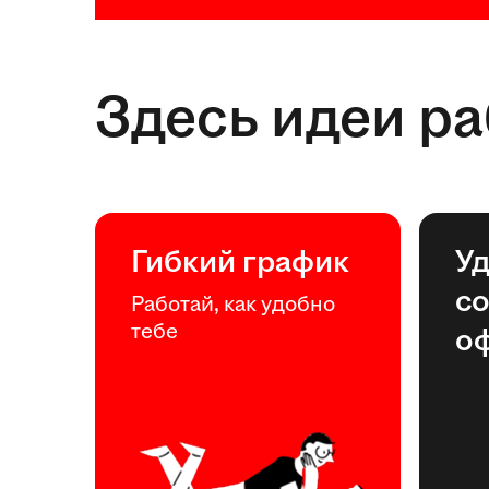
Здесь идеи р
Гибкий график
У
с
Работай, как удобно
тебе
о