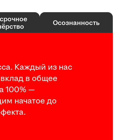
срочное
Осознанность
нёрство
са. Каждый из нас
 вклад в общее
на 100% —
дим начатое до
фекта.