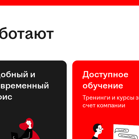
аботают
добный и
Доступное
овременный
обучение
фис
Тренинги и курсы з
счет компании