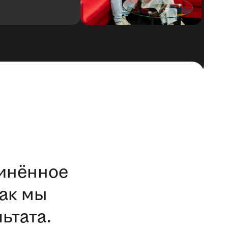
отк
динённое
ак мы
ьтата.