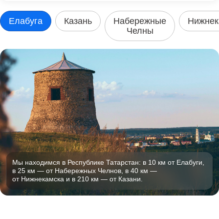
Елабуга
Казань
Набережные
Нижнек
Челны
Мы находимся в Республике Татарстан: в 10 км от Елабуги,
в 25 км — от Набережных Челнов,
в 40 км —
от Нижнекамска и в 210 км — от Казани.
Баймукашев