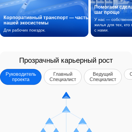
Помогаем сдел
шаг проще
Корпоративный транспорт — часть
У нас — собствен
нашей экосистемы
жилья для тех, кто
Для рабочих поездок.
с нами.
Прозрачный карьерный рост
Руководитель
Главный
Ведущий
проекта
Специалист
Специалист