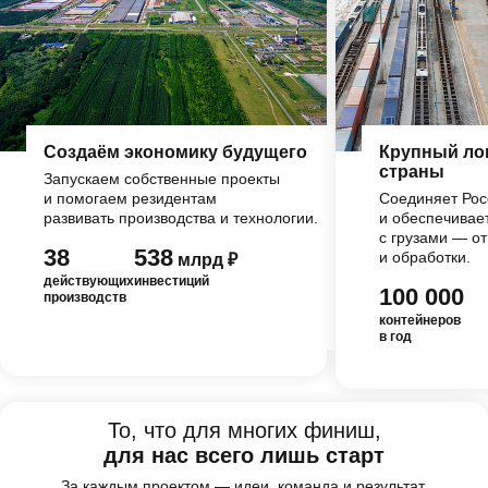
Создаём экономику будущего
Крупный ло
страны
Запускаем собственные проекты
и помогаем резидентам
Соединяет Рос
развивать производства и технологии.
и обеспечивае
с грузами — от
38
538
и обработки.
млрд ₽
действующих
инвестиций
100 000
производств
контейнеров
в год
То, что для многих финиш,
для нас всего лишь старт
За каждым проектом — идеи, команда и результат,