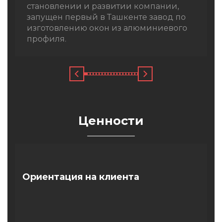
становлении и развитии компании,
запущен первый в Ташкенте завод по
изготовлению окон из алюминиевого
профиля.
Ценности
Ориентация
на клиента
Какой бы не была технологичная база
и инновации, мы строим их вокруг
клиента, а не подбираем клиента под