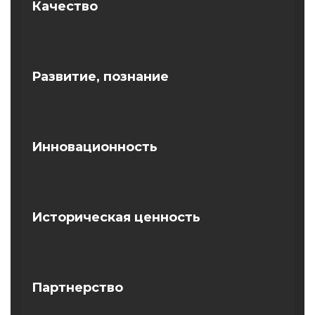
Качество
нее.
Мы строим качество на
потребительском опыте. Только
потребитель скажет настоящую
Развитие,
познание
правду о продукте, который он
использует.
Компания AKFA находится в
состоянии непрерывного развития.
Нам важно открывать новые
Инновационность
направления, искать решения,
узнавать новое и применять эти
Не всегда поиск правильного
знания Мы не останавливаемся на
подхода к действию или принятию
достигнутом.
решения требует большого
Историческая
ценность
количества времени, но
эффективность исполнения этого
Компания AKFA несет значимую
действия и конечный результат
историю в развитии каждого из нас,
всегда зависит от новаторских
заложенный фундамент
способностей наших специалистов.
Партнерство
передающийся и развивающийся из
Мы стремимся постоянно
поколений в поколения. История