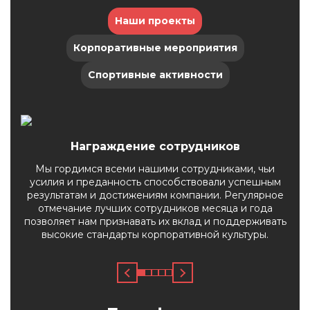
в лице наших клиентов и строить
Наши проекты
будущее совместно с нашими
партнерами, создавать новые
Корпоративные мероприятия
рабочие места расширяя нашу
команду, с которой мы ведем наш
Спортивные активности
локомотив развития.
Награждение сотрудников
Мы гордимся всеми нашими сотрудниками, чьи
усилия и преданность способствовали успешным
результатам и достижениям компании. Регулярное
отмечание лучших сотрудников месяца и года
позволяет нам признавать их вклад и поддерживать
высокие стандарты корпоративной культуры.