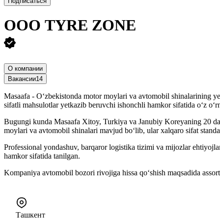
Подписаться
ООО
TYRE ZONE
О компании
Вакансии
14
Masaafa - O‘zbekistonda motor moylari va avtomobil shinalarining yeta
sifatli mahsulotlar yetkazib beruvchi ishonchli hamkor sifatida o‘z o‘
Bugungi kunda Masaafa Xitoy, Turkiya va Janubiy Koreyaning 20 dan o
moylari va avtomobil shinalari mavjud bo‘lib, ular xalqaro sifat standar
Professional yondashuv, barqaror logistika tizimi va mijozlar ehtiyojl
hamkor sifatida tanilgan.
Kompaniya avtomobil bozori rivojiga hissa qo‘shish maqsadida assor
Ташкент