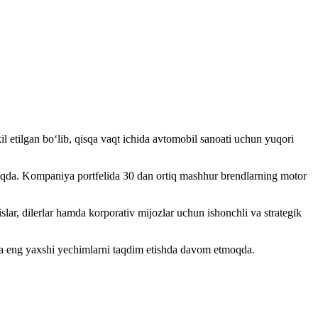
l etilgan bo‘lib, qisqa vaqt ichida avtomobil sanoati uchun yuqori
moqda. Kompaniya portfelida 30 dan ortiq mashhur brendlarning motor
slar, dilerlar hamda korporativ mijozlar uchun ishonchli va strategik
ga eng yaxshi yechimlarni taqdim etishda davom etmoqda.