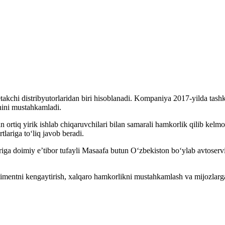
kchi distribyutorlaridan biri hisoblanadi. Kompaniya 2017-yilda tashki
rnini mustahkamladi.
rtiq yirik ishlab chiqaruvchilari bilan samarali hamkorlik qilib kel
tlariga to‘liq javob beradi.
ariga doimiy e’tibor tufayli Masaafa butun O‘zbekiston bo‘ylab avtoservi
timentni kengaytirish, xalqaro hamkorlikni mustahkamlash va mijozlar