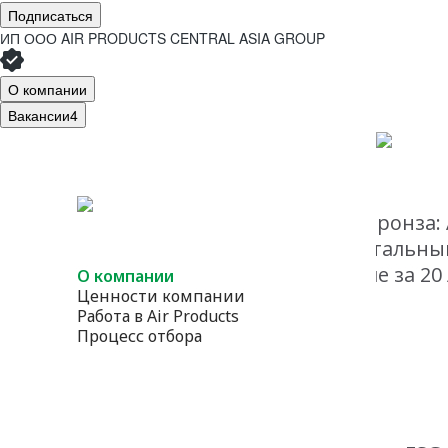
Подписаться
ИП ООО AIR PRODUCTS CENTRAL ASIA GROUP
О компании
Вакансии
4
Air Products Uzbekistan
- Бронза:
«Turnaround (TAR) – Капитальн
масштабное обслуживание за 20 
О компании
Ценности компании
Работа в Air Products
Процесс отбора