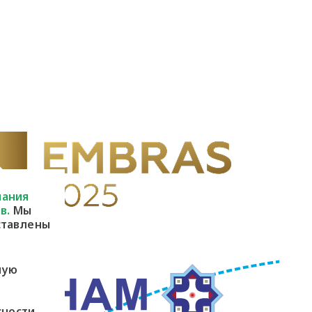
пания
в.
Мы
ставлены
ную
сности