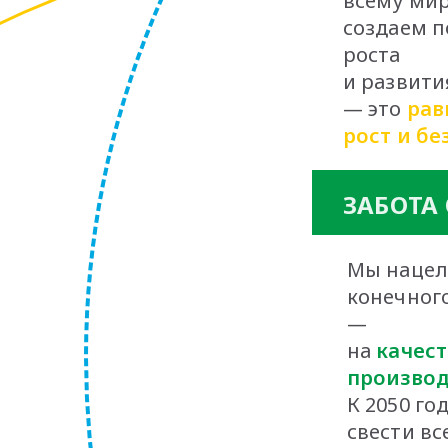
всему мир
создаем п
роста
и развития
— это
рав
рост и бе
ЗАБОТА
Мы нацел
конечного
—
на
качест
производ
К 2050 го
свести вс