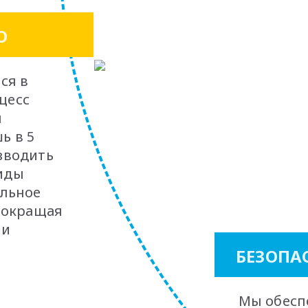
О
ся в
оцесс
я
ь в 5
зводить
иды
ельное
 сокращая
 и
БЕЗОПА
Мы обес