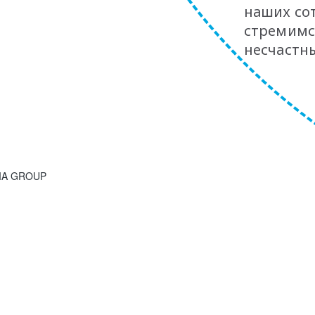
наших со
стремимс
несчастны
SIA GROUP