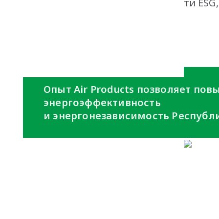
AmCham - премия в области ESG
plant
Опыт Air Products позволяет по
энергоэффективность
и энергонезависимость Республи