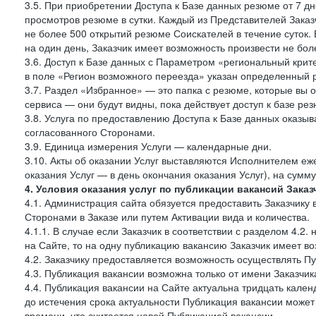
3.5. При приобретении Доступа к Базе данных резюме от 7 дн
просмотров резюме в сутки. Каждый из Представителей Зак
не более 500 открытий резюме Соискателей в течение суток.
на один день, Заказчик имеет возможность произвести не бо
3.6. Доступ к Базе данных с Параметром «региональный крит
в поле «Регион возможного переезда» указан определенный р
3.7. Раздел «Избранное» — это папка с резюме, которые вы 
сервиса — они будут видны, пока действует доступ к базе ре
3.8. Услуга по предоставлению Доступа к Базе данных оказы
согласованного Сторонами.
3.9. Единица измерения Услуги — календарные дни.
3.10. Акты об оказании Услуг выставляются Исполнителем еж
оказания Услуг — в день окончания оказания Услуг), на сумм
4. Условия оказания услуг по публикации вакансий Заказ
4.1. Администрация сайта обязуется предоставить Заказчику
Сторонами в Заказе или путем Активации вида и количества.
4.1.1. В случае если Заказчик в соответствии с разделом 4.
на Сайте, то на одну публикацию вакансию Заказчик имеет в
4.2. Заказчику предоставляется возможность осуществлять П
4.3. Публикация вакансии возможна только от имени Заказчи
4.4. Публикация вакансии на Сайте актуальна тридцать кале
до истечения срока актуальности Публикация вакансии може
времени, что считается новой Публикацией вакансии.