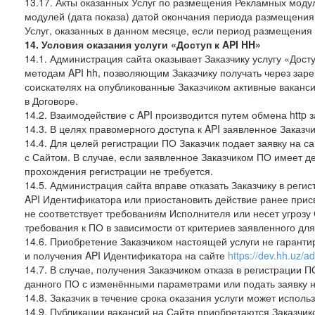
13.17. Акты оказанных Услуг по размещения Рекламных моду
модулей (дата показа) датой окончания периода размещения
Услуг, оказанных в данном месяце, если период размещения
14. Условия оказания услуги «Доступ к API HH»
14.1. Администрация сайта оказывает Заказчику услугу «Дост
методам API hh, позволяющим Заказчику получать через зар
соискателях на опубликованные Заказчиком активные ваканси
в Договоре.
14.2. Взаимодействие с API производится путем обмена http
14.3. В целях правомерного доступа к API заявленное Заказ
14.4. Для целей регистрации ПО Заказчик подает заявку на с
с Сайтом. В случае, если заявленное Заказчиком ПО имеет 
прохождения регистрации не требуется.
14.5. Администрация сайта вправе отказать Заказчику в реги
API Идентификатора или приостановить действие ранее прис
не соответствует требованиям Исполнителя или несет угрозу
требования к ПО в зависимости от критериев заявленного дл
14.6. Приобретение Заказчиком настоящей услуги не гарант
и получения API Идентификатора на сайте
https://dev.hh.uz/a
14.7. В случае, получения Заказчиком отказа в регистрации П
данного ПО с изменёнными параметрами или подать заявку н
14.8. Заказчик в течение срока оказания услуги может испол
14.9. Публикации вакансий на Сайте приобретаются Заказчик