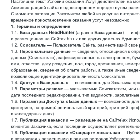
Настоящий текст Условий оказания Услуг действителен на мо
Администрацией сайта в одностороннем порядке путем разме
С момента активации Заказчиком любой из услуг на интернет
временное приостановление оказания услуг невозможно.
1. Термины и определения
1.1.
База данных HeadHunter
(а равно
База данных
) — инф
и размещенная на Сайтах hh.uz или других доменах Админис
1.2.
Соискатель
— Пользователь Сайта, разместивший свое 
1.3.
Персональные данные
— сведения, относящиеся к опр
данных (Соискателю), зафиксированные на электронном, бу
имя, отчество, дату рождения, пол, город проживания, номер
образование, сведения об опыте работы, а также иные сведен
позволяющие идентифицировать личность Соискателя.
1.4.
Доступ к Базе данных
— возможность для Заказчика про
1.5.
Параметры резюме
— указываемые Соискателем, или н
дата последнего редактировании, тип видимости, зарплатные
1.6.
Параметры Доступа к Базе данных
— возможность для 
критериев, например: региональный критерий, критерий про
в календарных днях).
1.7.
Публикация вакансии
— размещение на Сайте\ах Испол
клиентов Заказчика, если последний осуществляет деятельнос
1.8.
Публикация вакансии «Стандарт» локальная
— Публик
и возможная к размещению в рамках регионов Узбекистана.