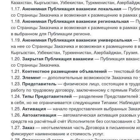
Казахстан, Кыргызстан, Узбекистан, Туркменистан, Азербайджа
1.17.
Анонимная Публикация вакансии локальная
— Публик
со Страницы Заказчика и возможная к размещению в рамках 
1.18.
Анонимная Публикация вакансии региональная
— Пу
со Страницы Заказчика и возможная к размещению в рамках р
в выбранном для Публикации регионе.
1.19.
Анонимная Публикация вакансии универсальная
— П
на нее со Страницы Заказчика и возможная к размещению в в
Кыргызстан, Узбекистан, Туркменистан, Азербайджан, Грузия.
1.20.
Закрытая Публикация вакансии
— Публикация ваканси
со Страницы Заказчика.
1.21.
Контекстное размещение объявлений
— текстовый бло
1.22.
Элемент
— дополнительные возможности Заказчика по 
1.23.
Представитель
— физическое лицо, состоящее в труд
работу по трудовому договору, заключенному с прямым Рабо
1.24.
Типы Представителей
— разделение Представителей З
в себя, но не ограничивается следующими Типами: Наблюдат
1.25.
Активация
— начало предоставления выбранных Заказч
1.26.
Автоактивация
— автоматическая активация разовых ус
средств на расчётный счёт Исполнителя без согласования с З
1.27.
Заказ
— неотъемлемая часть Договора в письменном ил
фиксируют наименование и стоимость услуг.
1.28.
Отложенный заказ
— выбранная Заказчиком услуга или