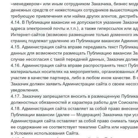
«менеджером» или иным сотрудником Заказчика, бизнес моде
денежных средств от нижестоящих сотрудников вышестоящим,
требующую привлечения или найма других агентов, дистрибъ
4.14. В Публикации вакансии не допускается указание Заказ
адреса электронной почты и.т.п.), а также гиперссылок или а
Интернет-сайтов (возможно размещение только доменного име
страниц подлежат удалению из Публикации вакансии Админис
4.15. Администрация сайта вправе передавать текст Публика
данных для возможности размещать Публикацию вакансии Зак
случае несогласия с такой передачей данных, Заказчик долж
4.16. Администрация сайта вправе распространять текст Публ
материальных носителях на мероприятиях, организованных 
участие в качестве партнера, либо в любом ином качестве. В
Заказчик должен заявить Администрации сайта о своем несо
уведомления.
4.17. Заказчику запрещается вносить в размещенную Публи
должностных обязанностей и характера работы для Соискател
4.18. Администрация сайта оставляет за собой право внесен
Публикации вакансии (далее — Модерация) Заказчика при усл
Администрация сайта оставляет за собой право снимать таку
ее содержание не соответствует тематике Сайта или нарушает
в Условиях использования Сайта.