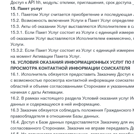
Доступ к API hh, модуль: отклики, приглашения, срок доступа
15. Пакет услуг
15.1. Пакетом Услуг считается приобретение и последующая 
15.2. Возможность включения Услуги в Пакет Услуг определя
15.3. Акты об оказании Услуг выставляются Исполнителем в
15.3.1. Если Пакет Услуг состоит из Услуги с единицей изме
об оказании Услуг выставляются Исполнителем ежемесячно, 
Услуги.
15.3.2. Если Пакет Услуг состоит из Услуг с единицей измер
на момент Активации Пакета Услуг.
16. УСЛОВИЯ ОКАЗАНИЯ ИНФОРМАЦИОННЫХ УСЛУГ ПО
ПРОСМОТРА КОНТАКТНОЙ ИНФОРМАЦИИ СОИСКАТЕЛЯ
16.1. Исполнитель обязуется предоставить Заказчику Доступ
с возможностью просмотра контактной информации соискате
областей и объеме согласованными Сторонами и указанными в
начиная с даты Активации.
16.2. В рамках настоящего раздела Условий оказания услуг И
данных и содержащуюся в ней информацию.
16.3 Заказчик обязуется соблюдать положения Гражданского 
правообладателя в отношении Базы данных.
16.4. Доступ к Базе данных предоставляется Заказчику для и
согласованного Сторонами. Заказчик не вправе передавать Д
16.5. Не допускается распространение, доведение до всеоб