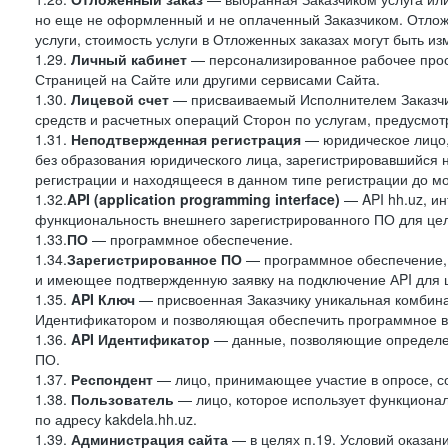
но еще не оформленный и не оплаченный Заказчиком. Отложе
услуги, стоимость услуги в Отложенных заказах могут быть 
1.29.
Личный кабинет
— персонализированное рабочее прост
Страницей на Сайте или другими сервисами Сайта.
1.30.
Лицевой счет
— присваиваемый Исполнителем Заказчик
средств и расчетных операций Сторон по услугам, предусмотр
1.31.
Неподтвержденная регистрация
— юридическое лицо,
без образования юридического лица, зарегистрировавшийся 
регистрации и находящееся в данном типе регистрации до м
1.32.
API (application programming interface)
— API hh.uz, и
функциональность внешнего зарегистрированного ПО для це
1.33.
ПО
— программное обеспечение.
1.34.
Зарегистрированное ПО
— программное обеспечение,
и имеющее подтвержденную заявку на подключение АPI для 
1.35.
API Ключ
— присвоенная Заказчику уникальная комбинац
Идентификатором и позволяющая обеспечить программное в
1.36.
API
Идентификатор
— данные, позволяющие определен
ПО.
1.37.
Респондент
— лицо, принимающее участие в опросе, со
1.38.
Пользователь
— лицо, которое использует функциона
по адресу kakdela.hh.uz.
1.39.
Администрация сайта
— в целях п.19. Условий оказа