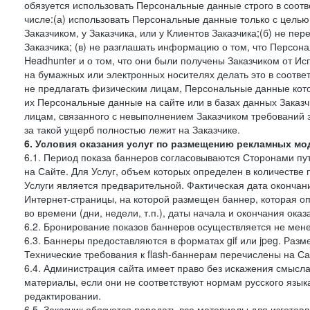
обязуется использовать Персональные данные строго в соотв
числе:(а) использовать Персональные данные только с цель
Заказчиком, у Заказчика, или у Клиентов Заказчика;(б) не п
Заказчика; (в) не разглашать информацию о том, что Персон
Headhunter и о том, что они были получены Заказчиком от И
на бумажных или электронных носителях делать это в соотве
не предлагать физическим лицам, Персональные данные кот
их Персональные данные на сайте или в базах данных Заказч
лицам, связанного с невыполнением Заказчиком требований 
за такой ущерб полностью лежит на Заказчике.
6. Условия оказания услуг по размещению рекламных мод
6.1. Период показа баннеров согласовываются Сторонами пут
на Сайте. Для Услуг, объем которых определен в количестве 
Услуги является предварительной. Фактическая дата окончан
Интернет-страницы, на которой размещен баннер, которая оп
во времени (дни, недели, т.п.), даты начала и окончания оказ
6.2. Бронирование показов баннеров осуществляется не менее
6.3. Баннеры предоставляются в форматах gif или jpeg. Раз
Технические требования к flash-баннерам перечислены на Са
6.4. Администрация сайта имеет право без искажения смысл
материалы, если они не соответствуют нормам русского язык
редактировании.
6.5. Заказчик обязуется передать все материалы для изготов