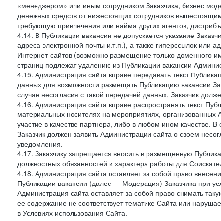
«менеджером» или иным сотрудником Заказчика, бизнес моде
денежных средств от нижестоящих сотрудников вышестоящим,
требующую привлечения или найма других агентов, дистрибъ
4.14. В Публикации вакансии не допускается указание Заказ
адреса электронной почты и.т.п.), а также гиперссылок или а
Интернет-сайтов (возможно размещение только доменного име
страниц подлежат удалению из Публикации вакансии Админис
4.15. Администрация сайта вправе передавать текст Публика
данных для возможности размещать Публикацию вакансии Зак
случае несогласия с такой передачей данных, Заказчик долж
4.16. Администрация сайта вправе распространять текст Публ
материальных носителях на мероприятиях, организованных 
участие в качестве партнера, либо в любом ином качестве. В
Заказчик должен заявить Администрации сайта о своем несо
уведомления.
4.17. Заказчику запрещается вносить в размещенную Публи
должностных обязанностей и характера работы для Соискател
4.18. Администрация сайта оставляет за собой право внесен
Публикации вакансии (далее — Модерация) Заказчика при усл
Администрация сайта оставляет за собой право снимать таку
ее содержание не соответствует тематике Сайта или нарушает
в Условиях использования Сайта.