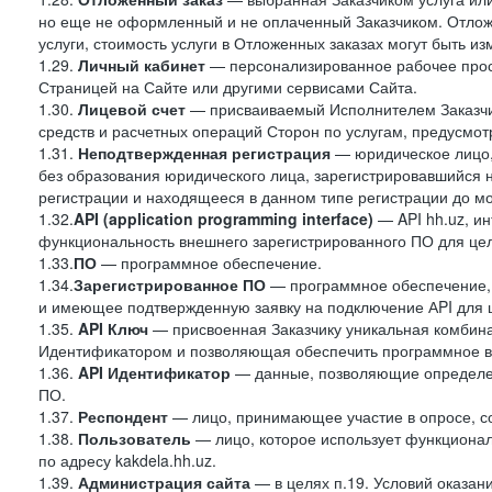
но еще не оформленный и не оплаченный Заказчиком. Отложе
услуги, стоимость услуги в Отложенных заказах могут быть 
1.29.
Личный кабинет
— персонализированное рабочее прост
Страницей на Сайте или другими сервисами Сайта.
1.30.
Лицевой счет
— присваиваемый Исполнителем Заказчик
средств и расчетных операций Сторон по услугам, предусмотр
1.31.
Неподтвержденная регистрация
— юридическое лицо,
без образования юридического лица, зарегистрировавшийся 
регистрации и находящееся в данном типе регистрации до м
1.32.
API (application programming interface)
— API hh.uz, и
функциональность внешнего зарегистрированного ПО для це
1.33.
ПО
— программное обеспечение.
1.34.
Зарегистрированное ПО
— программное обеспечение,
и имеющее подтвержденную заявку на подключение АPI для 
1.35.
API Ключ
— присвоенная Заказчику уникальная комбинац
Идентификатором и позволяющая обеспечить программное в
1.36.
API
Идентификатор
— данные, позволяющие определен
ПО.
1.37.
Респондент
— лицо, принимающее участие в опросе, со
1.38.
Пользователь
— лицо, которое использует функциона
по адресу kakdela.hh.uz.
1.39.
Администрация сайта
— в целях п.19. Условий оказа