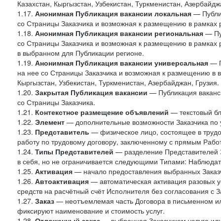
Казахстан, Кыргызстан, Узбекистан, Туркменистан, Азербайджа
1.17.
Анонимная Публикация вакансии локальная
— Публик
со Страницы Заказчика и возможная к размещению в рамках 
1.18.
Анонимная Публикация вакансии региональная
— Пу
со Страницы Заказчика и возможная к размещению в рамках р
в выбранном для Публикации регионе.
1.19.
Анонимная Публикация вакансии универсальная
— П
на нее со Страницы Заказчика и возможная к размещению в в
Кыргызстан, Узбекистан, Туркменистан, Азербайджан, Грузия.
1.20.
Закрытая Публикация вакансии
— Публикация ваканси
со Страницы Заказчика.
1.21.
Контекстное размещение объявлений
— текстовый бло
1.22.
Элемент
— дополнительные возможности Заказчика по 
1.23.
Представитель
— физическое лицо, состоящее в труд
работу по трудовому договору, заключенному с прямым Рабо
1.24.
Типы Представителей
— разделение Представителей З
в себя, но не ограничивается следующими Типами: Наблюдат
1.25.
Активация
— начало предоставления выбранных Заказч
1.26.
Автоактивация
— автоматическая активация разовых ус
средств на расчётный счёт Исполнителя без согласования с З
1.27.
Заказ
— неотъемлемая часть Договора в письменном ил
фиксируют наименование и стоимость услуг.
1.28.
Отложенный заказ
— выбранная Заказчиком услуга или