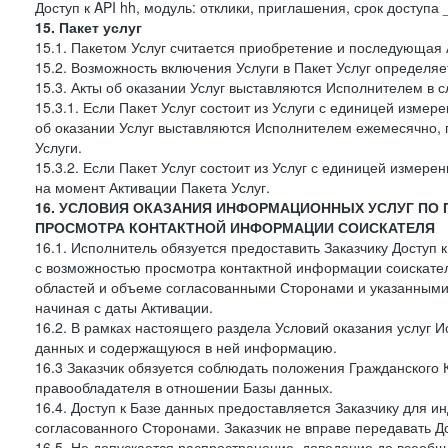
Доступ к API hh, модуль: отклики, приглашения, срок доступа
15. Пакет услуг
15.1. Пакетом Услуг считается приобретение и последующая 
15.2. Возможность включения Услуги в Пакет Услуг определя
15.3. Акты об оказании Услуг выставляются Исполнителем в
15.3.1. Если Пакет Услуг состоит из Услуги с единицей изме
об оказании Услуг выставляются Исполнителем ежемесячно, 
Услуги.
15.3.2. Если Пакет Услуг состоит из Услуг с единицей измер
на момент Активации Пакета Услуг.
16. УСЛОВИЯ ОКАЗАНИЯ ИНФОРМАЦИОННЫХ УСЛУГ ПО
ПРОСМОТРА КОНТАКТНОЙ ИНФОРМАЦИИ СОИСКАТЕЛЯ
16.1. Исполнитель обязуется предоставить Заказчику Доступ
с возможностью просмотра контактной информации соискате
областей и объеме согласованными Сторонами и указанными в
начиная с даты Активации.
16.2. В рамках настоящего раздела Условий оказания услуг И
данных и содержащуюся в ней информацию.
16.3 Заказчик обязуется соблюдать положения Гражданского 
правообладателя в отношении Базы данных.
16.4. Доступ к Базе данных предоставляется Заказчику для и
согласованного Сторонами. Заказчик не вправе передавать Д
16.5. Не допускается распространение, доведение до всеоб