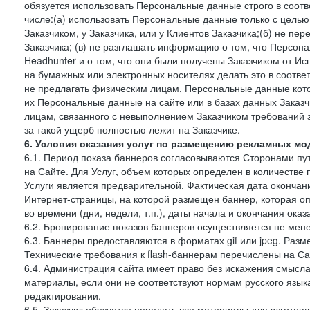
обязуется использовать Персональные данные строго в соотв
числе:(а) использовать Персональные данные только с цель
Заказчиком, у Заказчика, или у Клиентов Заказчика;(б) не п
Заказчика; (в) не разглашать информацию о том, что Персон
Headhunter и о том, что они были получены Заказчиком от И
на бумажных или электронных носителях делать это в соотве
не предлагать физическим лицам, Персональные данные кот
их Персональные данные на сайте или в базах данных Заказч
лицам, связанного с невыполнением Заказчиком требований 
за такой ущерб полностью лежит на Заказчике.
6. Условия оказания услуг по размещению рекламных мод
6.1. Период показа баннеров согласовываются Сторонами пут
на Сайте. Для Услуг, объем которых определен в количестве 
Услуги является предварительной. Фактическая дата окончан
Интернет-страницы, на которой размещен баннер, которая оп
во времени (дни, недели, т.п.), даты начала и окончания оказ
6.2. Бронирование показов баннеров осуществляется не менее
6.3. Баннеры предоставляются в форматах gif или jpeg. Раз
Технические требования к flash-баннерам перечислены на Са
6.4. Администрация сайта имеет право без искажения смысл
материалы, если они не соответствуют нормам русского язык
редактировании.
6.5. Заказчик обязуется передать все материалы для изготов