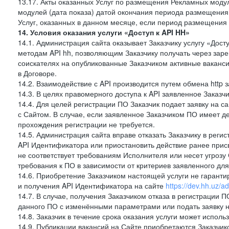
13.17. Акты оказанных Услуг по размещения Рекламных моду
модулей (дата показа) датой окончания периода размещения
Услуг, оказанных в данном месяце, если период размещения
14. Условия оказания услуги «Доступ к API HH»
14.1. Администрация сайта оказывает Заказчику услугу «Дост
методам API hh, позволяющим Заказчику получать через зар
соискателях на опубликованные Заказчиком активные ваканси
в Договоре.
14.2. Взаимодействие с API производится путем обмена http
14.3. В целях правомерного доступа к API заявленное Заказ
14.4. Для целей регистрации ПО Заказчик подает заявку на с
с Сайтом. В случае, если заявленное Заказчиком ПО имеет 
прохождения регистрации не требуется.
14.5. Администрация сайта вправе отказать Заказчику в реги
API Идентификатора или приостановить действие ранее прис
не соответствует требованиям Исполнителя или несет угрозу
требования к ПО в зависимости от критериев заявленного дл
14.6. Приобретение Заказчиком настоящей услуги не гарант
и получения API Идентификатора на сайте
https://dev.hh.uz/a
14.7. В случае, получения Заказчиком отказа в регистрации П
данного ПО с изменёнными параметрами или подать заявку н
14.8. Заказчик в течение срока оказания услуги может испол
14.9. Публикации вакансий на Сайте приобретаются Заказчик