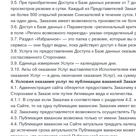
3.5. При приобретении Доступа к Базе данных резюме от 7 дн
просмотров резюме в сутки. Каждый из Представителей Зак
не более 500 открытий резюме Соискателей в течение суток.
на один день, Заказчик имеет возможность произвести не бо
3.6. Доступ к Базе данных с Параметром «региональный крит
в поле «Регион возможного переезда» указан определенный р
3.7. Раздел «Избранное» — это папка с резюме, которые вы 
сервиса — они будут видны, пока действует доступ к базе ре
3.8. Услуга по предоставлению Доступа к Базе данных оказы
согласованного Сторонами.
3.9. Единица измерения Услуги — календарные дни.
3.10. Акты об оказании Услуг выставляются Исполнителем еж
оказания Услуг — в день окончания оказания Услуг), на сумм
4. Условия оказания услуг по публикации вакансий Заказ
4.1. Администрация сайта обязуется предоставить Заказчику
Сторонами в Заказе или путем Активации вида и количества.
4.1.1. В случае если Заказчик в соответствии с разделом 4.
на Сайте, то на одну публикацию вакансию Заказчик имеет в
4.2. Заказчику предоставляется возможность осуществлять П
4.3. Публикация вакансии возможна только от имени Заказчи
4.4. Публикация вакансии на Сайте актуальна тридцать кале
до истечения срока актуальности Публикация вакансии може
времени, что считается новой Публикацией вакансии.