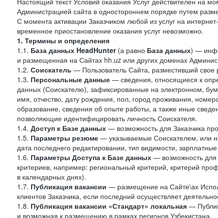
Настоящий текст Условий оказания Услуг действителен на мо
Администрацией сайта в одностороннем порядке путем разме
С момента активации Заказчиком любой из услуг на интернет
временное приостановление оказания услуг невозможно.
1. Термины и определения
1.1.
База данных HeadHunter
(а равно
База данных
) — инф
и размещенная на Сайтах hh.uz или других доменах Админис
1.2.
Соискатель
— Пользователь Сайта, разместивший свое 
1.3.
Персональные данные
— сведения, относящиеся к опр
данных (Соискателю), зафиксированные на электронном, бу
имя, отчество, дату рождения, пол, город проживания, номер
образование, сведения об опыте работы, а также иные сведен
позволяющие идентифицировать личность Соискателя.
1.4.
Доступ к Базе данных
— возможность для Заказчика про
1.5.
Параметры резюме
— указываемые Соискателем, или н
дата последнего редактировании, тип видимости, зарплатные
1.6.
Параметры Доступа к Базе данных
— возможность для 
критериев, например: региональный критерий, критерий про
в календарных днях).
1.7.
Публикация вакансии
— размещение на Сайте\ах Испол
клиентов Заказчика, если последний осуществляет деятельнос
1.8.
Публикация вакансии «Стандарт» локальная
— Публик
и возможная к размещению в рамках регионов Узбекистана.