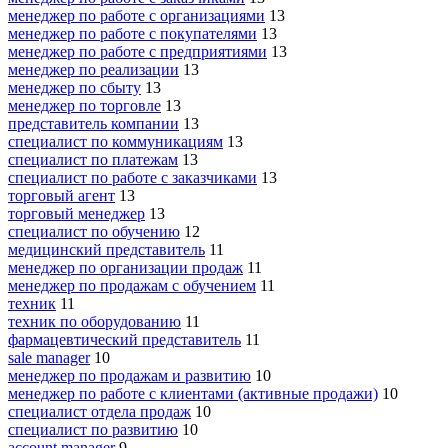
менеджер по работе с организациями
13
менеджер по работе с покупателями
13
менеджер по работе с предприятиями
13
менеджер по реализации
13
менеджер по сбыту
13
менеджер по торговле
13
представитель компании
13
специалист по коммуникациям
13
специалист по платежам
13
специалист по работе с заказчиками
13
торговый агент
13
торговый менеджер
13
специалист по обучению
12
медицинский представитель
11
менеджер по организации продаж
11
менеджер по продажам с обучением
11
техник
11
техник по оборудованию
11
фармацевтический представитель
11
sale manager
10
менеджер по продажам и развитию
10
менеджер по работе с клиентами (активные продажи)
10
специалист отдела продаж
10
специалист по развитию
10
account manager
9