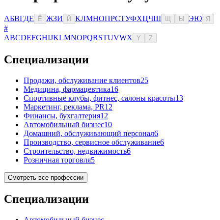
А
Б
В
Г
Д
Е
Ж
З
И
К
Л
М
Н
О
П
Р
С
Т
У
Ф
Х
Ц
Ч
Ш
Э
Ю
Ё
Й
Щ
Ы
Я
#
A
B
C
D
E
F
G
H
I
J
K
L
M
N
O
P
Q
R
S
T
U
V
W
X
Y
Z
Специализации
Продажи, обслуживание клиентов
25
Медицина, фармацевтика
16
Спортивные клубы, фитнес, салоны красоты
13
Маркетинг, реклама, PR
12
Финансы, бухгалтерия
12
Автомобильный бизнес
10
Домашний, обслуживающий персонал
6
Производство, сервисное обслуживание
6
Строительство, недвижимость
6
Розничная торговля
5
Смотреть все профессии
Специализации
Автомобильный бизнес