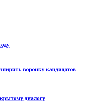
году
асширить воронку кандидатов
ткрытому диалогу