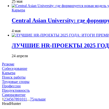
25 мая
Карьера
Central Asian University: где форми
4 мая
ЛУЧШИЕ HR-ПРОЕКТЫ 2025 ГО
24 апреля
Резюме
Собеседование
Карьера
Поиск работы
Трудовые споры
Профессии
Продуктивность
Саморазвитие
1
2
3
4
5
6
7
8
9
10
11
...
75
дальше
HeadHunter