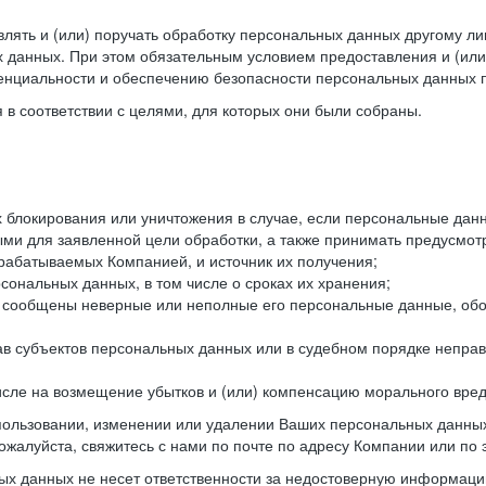
лять и (или) поручать обработку персональных данных другому ли
 данных. При этом обязательным условием предоставления и (или
енциальности и обеспечению безопасности персональных данных п
в соответствии с целями, для которых они были собраны.
их блокирования или уничтожения в случае, если персональные д
и для заявленной цели обработки, а также принимать предусмот
брабатываемых Компанией, и источник их получения;
сональных данных, в том числе о сроках их хранения;
и сообщены неверные или неполные его персональные данные, обо
ав субъектов персональных данных или в судебном порядке неправ
 числе на возмещение убытков и (или) компенсацию морального вре
спользовании, изменении или удалении Ваших персональных данных
ожалуйста, свяжитесь с нами по почте по адресу Компании или по 
х данных не несет ответственности за недостоверную информаци