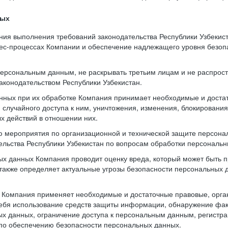
ных
ния выполнения требований законодательства Республики Узбекис
нес-процессах Компании и обеспечение надлежащего уровня безо
 персональным данным, не раскрывать третьим лицам и не распрос
аконодательством Республики Узбекистан.
нных при их обработке Компания принимает необходимые и доста
случайного доступа к ним, уничтожения, изменения, блокирования
х действий в отношении них.
ю мероприятия по организационной и технической защите персона
тельства Республики Узбекистан по вопросам обработки персональ
х данных Компания проводит оценку вреда, который может быть 
также определяет актуальные угрозы безопасности персональных
и Компания применяет необходимые и достаточные правовые, орг
ебя использование средств защиты информации, обнаружение фак
х данных, ограничение доступа к персональным данным, регистра
по обеспечению безопасности персональных данных.