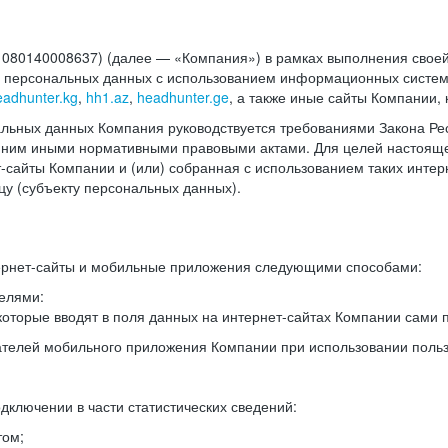
140008637) (далее — «Компания») в рамках выполнения своей 
в персональных данных с использованием информационных систем
eadhunter.kg
,
hh1.az
,
headhunter.ge
, а также иные сайты Компании,
льных данных Компания руководствуется требованиями Закона Рес
 с ним иными нормативными правовыми актами. Для целей настоя
сайты Компании и (или) собранная с использованием таких интерн
у (субъекту персональных данных).
ернет-сайты и мобильные приложения следующими способами:
елями:
оторые вводят в поля данных на интернет-сайтах Компании сами п
вателей мобильного приложения Компании при использовании поль
дключении в части статистических сведений:
том;