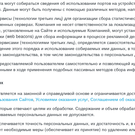
а могут собираться сведения об использовании портов на устройс
й. Данные могут быть получены с помощью различных методов, нап
висы (технологии третьих лиц) для организации сбора статистиче
енных серверах. Компания не несет ответственности за локализац
), установленные на Сайте и используемые Компанией, могут уста
чки (web beacons) для сбора информации в процессе рекламной де
рвисами (технологиями третьих лиц), определяется самостоятель
дение этого порядка и использование собираемых ими данных, в т
законодательства, в том числе законодательства о персональных 
редоставляемой пользователем самостоятельно и позволяющей и
нными в ходе применения подобных пассивных методов сбора ин
ых
ляется на законной и справедливой основе и ограничивается дос
ьзования Сайтов
,
Условиями оказания услуг
,
Соглашением об оказа
оторые отвечают целям их обработки. Содержание и объем обраба
ываемых персональных данных не допускается.
печивается точность персональных данных, их достаточность и, в
т необходимые меры (обеспечивает их принятие) по удалению ил