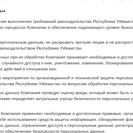
ных
ния выполнения требований законодательства Республики Узбекис
нес-процессах Компании и обеспечение надлежащего уровня безо
 персональным данным, не раскрывать третьим лицам и не распрос
аконодательством Республики Узбекистан.
нных при их обработке Компания принимает необходимые и доста
случайного доступа к ним, уничтожения, изменения, блокирования
х действий в отношении них.
ю мероприятия по организационной и технической защите персона
тельства Республики Узбекистан по вопросам обработки персональ
х данных Компания проводит оценку вреда, который может быть 
также определяет актуальные угрозы безопасности персональных
и Компания применяет необходимые и достаточные правовые, орг
ебя использование средств защиты информации, обнаружение фак
х данных, ограничение доступа к персональным данным, регистра
по обеспечению безопасности персональных данных.