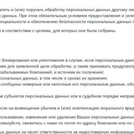
лять и (или) поручать обработку персональных данных другому ли
 данных. При этом обязательным условием предоставления и (или
енциальности и обеспечению безопасности персональных данных п
в соответствии с целями, для которых они были собраны.
их блокирования или уничтожения в случае, если персональные д
и для заявленной цели обработки, а также принимать предусмот
брабатываемых Компанией, и источник их получения;
сональных данных, в том числе о сроках их хранения;
и сообщены неверные или неполные его персональные данные, обо
ав субъектов персональных данных или в судебном порядке неправ
 числе на возмещение убытков и (или) компенсацию морального вре
спользовании, изменении или удалении Ваших персональных данных
ожалуйста, свяжитесь с нами по почте по адресу Компании или по 
х данных не несет ответственности за недостоверную информаци