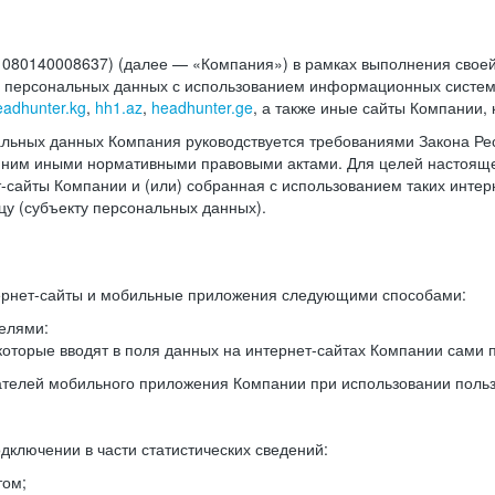
140008637) (далее — «Компания») в рамках выполнения своей 
в персональных данных с использованием информационных систем
eadhunter.kg
,
hh1.az
,
headhunter.ge
, а также иные сайты Компании,
льных данных Компания руководствуется требованиями Закона Рес
 с ним иными нормативными правовыми актами. Для целей настоя
сайты Компании и (или) собранная с использованием таких интерн
у (субъекту персональных данных).
ернет-сайты и мобильные приложения следующими способами:
елями:
оторые вводят в поля данных на интернет-сайтах Компании сами п
вателей мобильного приложения Компании при использовании поль
дключении в части статистических сведений:
том;