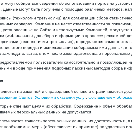
а могут собираться сведения об использовании портов на устройс
й. Данные могут быть получены с помощью различных методов, нап
висы (технологии третьих лиц) для организации сбора статистиче
енных серверах. Компания не несет ответственности за локализац
), установленные на Сайте и используемые Компанией, могут уста
чки (web beacons) для сбора информации в процессе рекламной де
рвисами (технологиями третьих лиц), определяется самостоятель
дение этого порядка и использование собираемых ими данных, в т
законодательства, в том числе законодательства о персональных 
редоставляемой пользователем самостоятельно и позволяющей и
нными в ходе применения подобных пассивных методов сбора ин
ых
ляется на законной и справедливой основе и ограничивается дос
ьзования Сайтов
,
Условиями оказания услуг
,
Соглашением об оказа
оторые отвечают целям их обработки. Содержание и объем обраба
ываемых персональных данных не допускается.
печивается точность персональных данных, их достаточность и, в
т необходимые меры (обеспечивает их принятие) по удалению ил