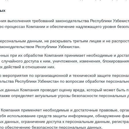
ных
ния выполнения требований законодательства Республики Узбекис
нес-процессах Компании и обеспечение надлежащего уровня безо
 персональным данным, не раскрывать третьим лицам и не распрос
аконодательством Республики Узбекистан.
нных при их обработке Компания принимает необходимые и доста
случайного доступа к ним, уничтожения, изменения, блокирования
х действий в отношении них.
ю мероприятия по организационной и технической защите персона
тельства Республики Узбекистан по вопросам обработки персональ
х данных Компания проводит оценку вреда, который может быть 
также определяет актуальные угрозы безопасности персональных
и Компания применяет необходимые и достаточные правовые, орг
ебя использование средств защиты информации, обнаружение фак
х данных, ограничение доступа к персональным данным, регистра
по обеспечению безопасности персональных данных.