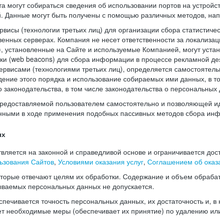
а могут собираться сведения об использовании портов на устройс
й. Данные могут быть получены с помощью различных методов, нап
висы (технологии третьих лиц) для организации сбора статистиче
енных серверах. Компания не несет ответственности за локализац
), установленные на Сайте и используемые Компанией, могут уста
чки (web beacons) для сбора информации в процессе рекламной де
рвисами (технологиями третьих лиц), определяется самостоятель
дение этого порядка и использование собираемых ими данных, в т
законодательства, в том числе законодательства о персональных 
редоставляемой пользователем самостоятельно и позволяющей и
нными в ходе применения подобных пассивных методов сбора ин
ых
ляется на законной и справедливой основе и ограничивается дос
ьзования Сайтов
,
Условиями оказания услуг
,
Соглашением об оказа
оторые отвечают целям их обработки. Содержание и объем обраба
ываемых персональных данных не допускается.
печивается точность персональных данных, их достаточность и, в
т необходимые меры (обеспечивает их принятие) по удалению ил