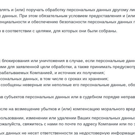
лять и (или) поручать обработку персональных данных другому ли
 данных. При этом обязательным условием предоставления и (или
енциальности и обеспечению безопасности персональных данных п
в соответствии с целями, для которых они были собраны.
их блокирования или уничтожения в случае, если персональные д
и для заявленной цели обработки, а также принимать предусмот
брабатываемых Компанией, и источник их получения;
сональных данных, в том числе о сроках их хранения;
и сообщены неверные или неполные его персональные данные, обо
ав субъектов персональных данных или в судебном порядке неправ
 числе на возмещение убытков и (или) компенсацию морального вре
спользовании, изменении или удалении Ваших персональных данных
ожалуйста, свяжитесь с нами по почте по адресу Компании или по 
х данных не несет ответственности за недостоверную информаци