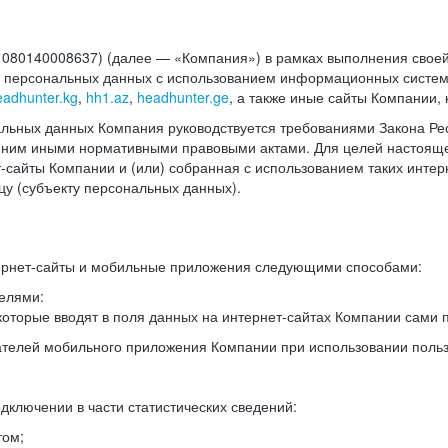
140008637) (далее — «Компания») в рамках выполнения своей 
в персональных данных с использованием информационных систем
eadhunter.kg
,
hh1.az
,
headhunter.ge
, а также иные сайты Компании,
льных данных Компания руководствуется требованиями Закона Рес
 с ним иными нормативными правовыми актами. Для целей настоя
сайты Компании и (или) собранная с использованием таких интерн
у (субъекту персональных данных).
ернет-сайты и мобильные приложения следующими способами:
елями:
оторые вводят в поля данных на интернет-сайтах Компании сами п
вателей мобильного приложения Компании при использовании поль
дключении в части статистических сведений:
том;