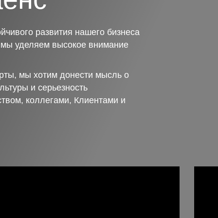
йчивого развития нашего бизнеса
о мы уделяем высокое внимание
рты, мы хотим донести мысль о
льтуры и серьезность
ством, коллегами, Клиентами и