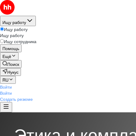
Ищу работу
Ищу работу
Ищу работу
Ищу сотрудника
Помощь
Ещё
Поиск
Нукус
RU
Войти
Войти
Создать резюме
Этика и компл