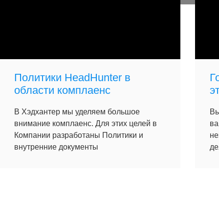
Политики HeadHunter в
Г
области комплаенс
э
В Хэдхантер мы уделяем большое
Вы
внимание комплаенс. Для этих целей в
ва
Компании разработаны Политики и
не
внутренние документы
де