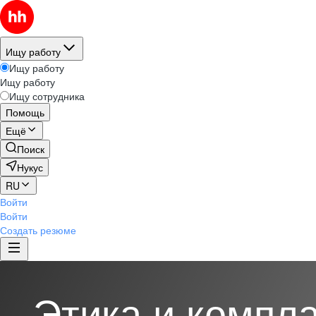
Ищу работу
Ищу работу
Ищу работу
Ищу сотрудника
Помощь
Ещё
Поиск
Нукус
RU
Войти
Войти
Создать резюме
Этика и компл