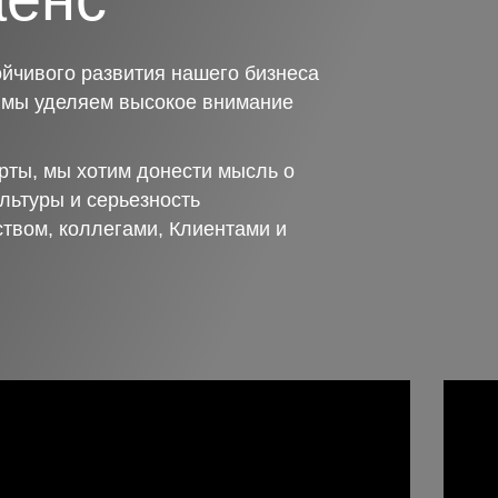
йчивого развития нашего бизнеса
о мы уделяем высокое внимание
рты, мы хотим донести мысль о
льтуры и серьезность
ством, коллегами, Клиентами и