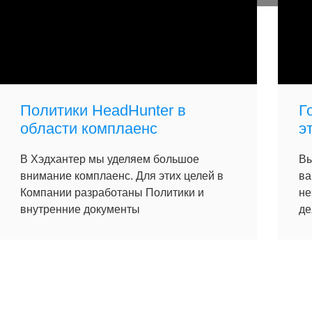
Политики HeadHunter в
Г
области комплаенс
э
В Хэдхантер мы уделяем большое
Вы
внимание комплаенс. Для этих целей в
ва
Компании разработаны Политики и
не
внутренние документы
де