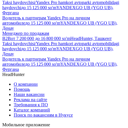
Taksi haydovchisi/Yandex Pro hamkori avtoparki avtomobilidagi
haydovchi
до
15 125 000
so'm
YANDEXGO UB (YGO UB),
Фергана
Водитель к партнерам Yandex Pro на личном
автомобиле
до
15 125 000
so'm
YANDEXGO UB (YGO UB),
Денау
Менеджер по продажам
B2B
от
7 200 000
до
16 800 000
so'm
HeadHunter, Ташкент
Taksi haydovchisi/Yandex Pro hamkori avtoparki avtomobilidagi
haydovchi
до
15 125 000
so'm
YANDEXGO UB (YGO UB),
Денау
Водитель к партнерам Yandex Pro на личном
автомобиле
до
15 125 000
so'm
YANDEXGO UB (YGO UB),
Фергана
HeadHunter
О компании
Помощь
Наши вакансии
Реклама на сайте
Требования к ПО
Каталог компаний
Поиск по вакансиям в Нукусе
Мобильное приложение