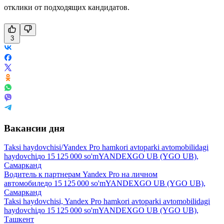
отклики от подходящих кандидатов.
3
Вакансии дня
Taksi haydovchisi/Yandex Pro hamkori avtoparki avtomobilidagi
haydovchi
до
15 125 000
so'm
YANDEXGO UB (YGO UB),
Самарканд
Водитель к партнерам Yandex Pro на личном
автомобиле
до
15 125 000
so'm
YANDEXGO UB (YGO UB),
Самарканд
Taksi haydovchisi, Yandex Pro hamkori avtoparki avtomobilidagi
haydovchi
до
15 125 000
so'm
YANDEXGO UB (YGO UB),
Ташкент