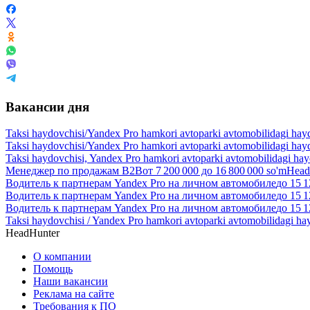
Вакансии дня
Taksi haydovchisi/Yandex Pro hamkori avtoparki avtomobilidagi hay
Taksi haydovchisi/Yandex Pro hamkori avtoparki avtomobilidagi hay
Taksi haydovchisi, Yandex Pro hamkori avtoparki avtomobilidagi ha
Менеджер по продажам B2B
от
7 200 000
до
16 800 000
so'm
Head
Водитель к партнерам Yandex Pro на личном автомобиле
до
15 1
Водитель к партнерам Yandex Pro на личном автомобиле
до
15 1
Водитель к партнерам Yandex Pro на личном автомобиле
до
15 1
Taksi haydovchisi / Yandex Pro hamkori avtoparki avtomobilidagi ha
HeadHunter
О компании
Помощь
Наши вакансии
Реклама на сайте
Требования к ПО