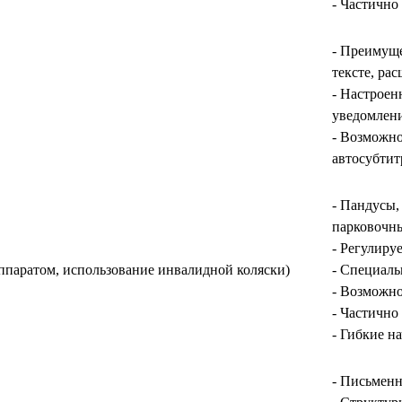
- Частично
- Преимуще
тексте, ра
- Настроен
уведомлен
- Возможно
автосубти
- Пандусы,
парковочны
- Регулиру
ппаратом, использование инвалидной коляски)
- Специаль
- Возможно
- Частично
- Гибкие н
- Письменн