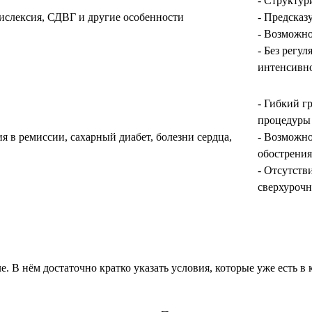
- Структу
дислексия, СДВГ и другие особенности
- Предсказ
- Возможно
- Без регу
интенсивн
- Гибкий г
процедуры
 в ремиссии, сахарный диабет, болезни сердца,
- Возможно
обострения
- Отсутств
сверхурочн
. В нём достаточно кратко указать условия, которые уже есть в