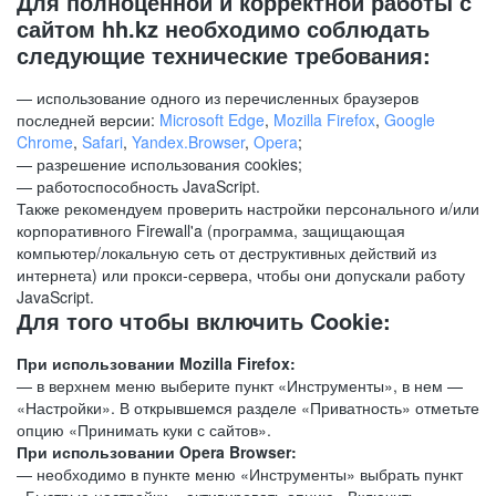
Для полноценной и корректной работы с
сайтом hh.kz необходимо соблюдать
следующие технические требования:
— использование одного из перечисленных браузеров
последней версии:
Microsoft Edge
,
Mozilla Firefox
,
Google
Chrome
,
Safari
,
Yandex.Browser
,
Opera
;
— разрешение использования cookies;
— работоспособность JavaScript.
Также рекомендуем проверить настройки персонального и/или
корпоративного Firewall'a (программа, защищающая
компьютер/локальную сеть от деструктивных действий из
интернета) или прокси-сервера, чтобы они допускали работу
JavaScript.
Для того чтобы включить Cookie:
При использовании Mozilla Firefox:
— в верхнем меню выберите пункт «Инструменты», в нем —
«Настройки». В открывшемся разделе «Приватность» отметьте
опцию «Принимать куки с сайтов».
При использовании Opera Browser:
— необходимо в пункте меню «Инструменты» выбрать пункт