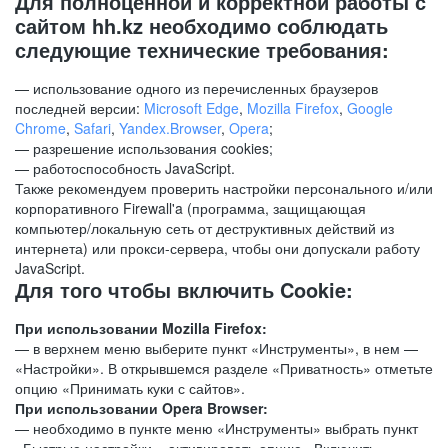
Для полноценной и корректной работы с
сайтом hh.kz необходимо соблюдать
следующие технические требования:
— использование одного из перечисленных браузеров
последней версии:
Microsoft Edge
,
Mozilla Firefox
,
Google
Chrome
,
Safari
,
Yandex.Browser
,
Opera
;
— разрешение использования cookies;
— работоспособность JavaScript.
Также рекомендуем проверить настройки персонального и/или
корпоративного Firewall'a (программа, защищающая
компьютер/локальную сеть от деструктивных действий из
интернета) или прокси-сервера, чтобы они допускали работу
JavaScript.
Для того чтобы включить Cookie:
При использовании Mozilla Firefox:
— в верхнем меню выберите пункт «Инструменты», в нем —
«Настройки». В открывшемся разделе «Приватность» отметьте
опцию «Принимать куки с сайтов».
При использовании Opera Browser:
— необходимо в пункте меню «Инструменты» выбрать пункт